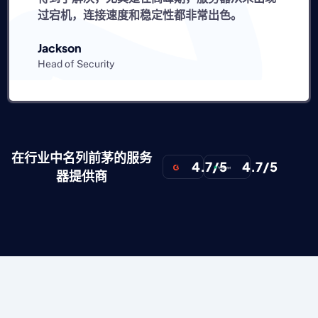
连接速度和稳定性都非常出色。
性价比也
Grayson
curity
Founder
在行业中名列前茅的服务
4.7/5
4.7/5
器提供商