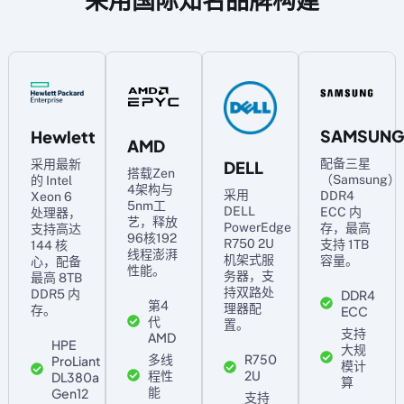
SAMSUNG
Hewlett
AMD
配备三星
DELL
采用最新
搭载Zen
（Samsung）
的 Intel
4架构与
采用
DDR4
Xeon 6
5nm工
DELL
ECC 内
处理器，
艺，释放
PowerEdge
存，最高
支持高达
96核192
R750 2U
支持 1TB
144 核
线程澎湃
机架式服
容量。
心，配备
性能。
务器，支
最高 8TB
持双路处
DDR4
DDR5 内
第4
理器配
ECC
存。
代
置。
支持
AMD
HPE
大规
多线
R750
ProLiant
模计
程性
2U
DL380a
算
能
Gen12
支持