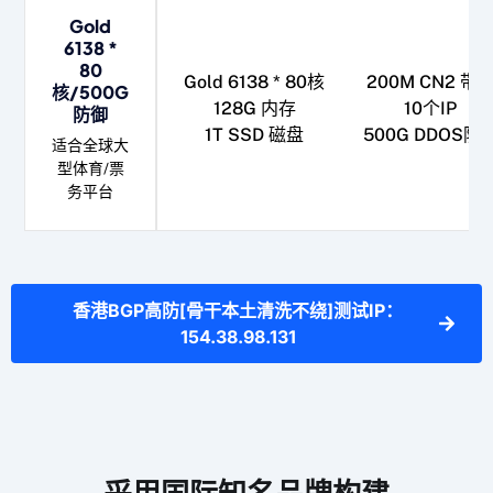
Gold
6138 *
80
Gold 6138 * 80核
200M CN2 带
核/500G
128G 内存
10个IP
防御
1T SSD 磁盘
500G DDOS防
适合全球大
型体育/票
务平台
香港BGP高防[骨干本土清洗不绕]测试IP：
154.38.98.131
采用国际知名品牌构建