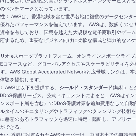
けに安定した信頼性の高いクラウドホスティングサービスとセ
のベンチマークとなっています。
性：
AWSは、香港地域を含む世界各地に複数のデータセンタ
優れたパフォーマンスを備えています。 AWSは、数多くのセ
資格を有しており、国境を越えた大規模な電子商取引やゲーム
応するため、重要なビジネス向けに柔軟な構成と弾力的なスケ
リオ
eスポーツプラットフォーム、オンラインスポーツライブ
Eコマースなど、グローバルアクセスやスケーラビリティを必
AWS Global Accelerated Networkと広帯域リンク
体験を提供します。
：
AWSは以下を提供する。
シールド・スタンダード
(無料）と
のDDoS保護サービス。公式ドキュメントによると、AWSはイ
ンスポート層を含む）のDDoS保護対策を追加費用なしで自動
ルタイムのモニタリングやトラフィックのクレンジング技術を
に悪意のあるトラフィックを迅速に特定・隔離し、アプリケー
ができる。
か：
香港に設置されたAWSサーバーは、中国本土での申請制