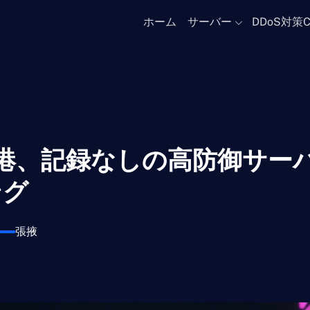
ホーム
サーバー
DDoS対策
 香港、記録なしの高防御サー
ング
張掖