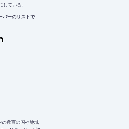
にしている。
ーバーのリストで
h
界中の数百の国や地域