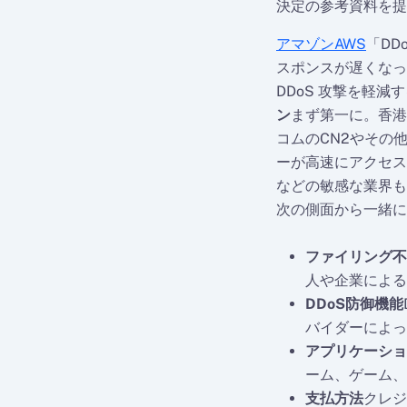
決定の参考資料を提
アマゾンAWS
「D
スポンスが遅くなっ
DDoS 攻撃を軽減
ン
まず第一に。香港
コムのCN2やその
ーが高速にアクセス
などの敏感な業界も
次の側面から一緒に
ファイリング不
人や企業による
DDoS防御機能
バイダーによっ
アプリケーショ
ーム、ゲーム、
支払方法
クレジ