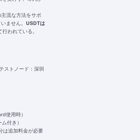
の主流な方法をサポ
ていません。
USDTは
じて行われている。
（テストノード：深圳
dard使用時）
チーム付き）
部分は追加料金が必要