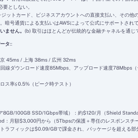
を必要としない。
レジットカード、ビジネスアカウントへの直接支払い、その他
。暗号通貨による支払いはAWSによって公式にサポートされ
いません。
(b) 取引はほとんどが伝統的な金融チャネルを通
ータ
::
京 45ms / 上海 38ms / 広州 32ms
2回線ダウンロード速度85Mbps、アップロード速度78Mbps
ロス率≦0.5%（ピーク時テスト）
B/100GB SSD/1Gbps帯域）：約$120/月（Shield Stan
vanced：月額$3,000円から（5Tbpsの保護＋専任のレスポンス
トラフィックは$0.09/GBで課金され、パッケージを超える