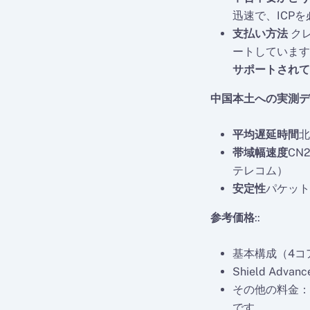
迅速で、ICP
支払い方法
ク
ートしています
サポートされて
中国本土への実測デ
平均遅延時間
北
帯域幅速度
CN
テレコム）
安定性
パケット
参考価格
::
基本構成（4コア8G
Shield Ad
その他の料金：
です。