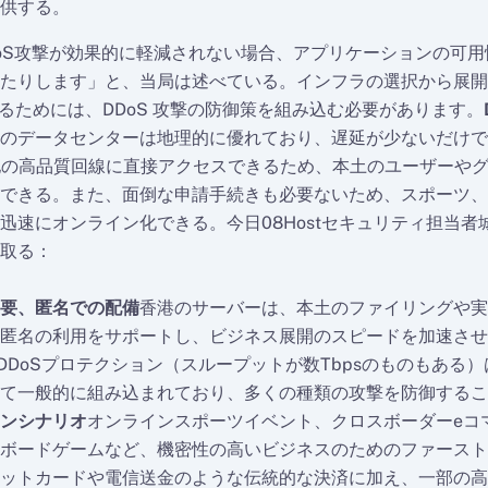
供する。
DoS攻撃が効果的に軽減されない場合、アプリケーションの可
たりします」と、当局は述べている。インフラの選択から展開
するためには、DDoS 攻撃の防御策を組み込む必要があります。
のデータセンターは地理的に優れており、遅延が少ないだけで
他の高品質回線に直接アクセスできるため、本土のユーザーや
できる。また、面倒な申請手続きも必要ないため、スポーツ、
迅速にオンライン化できる。今日08Hostセキュリティ担当者
取る：
要、匿名での配備
香港のサーバーは、本土のファイリングや実
匿名の利用をサポートし、ビジネス展開のスピードを加速させ
DDoSプロテクション（スループットが数Tbpsのものもある
て一般的に組み込まれており、多くの種類の攻撃を防御するこ
ンシナリオ
オンラインスポーツイベント、クロスボーダーeコ
ボードゲームなど、機密性の高いビジネスのためのファースト
ットカードや電信送金のような伝統的な決済に加え、一部の