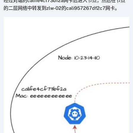
经过对端的calife4cf73bf2a网卡后进入节点，然后在节点
的二层网络中转发到zlw-02的cali957267df2c7网卡。