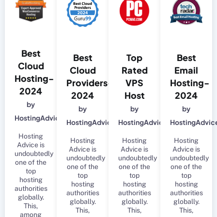
Best
Best
Top
Best
Cloud
Cloud
Rated
Email
Hosting-
Providers-
VPS
Hosting-
2024
2024
Host
2024
by
by
by
by
HostingAdvice
HostingAdvice
HostingAdvice
HostingAdvic
Hosting
Hosting
Hosting
Hosting
Advice is
Advice is
Advice is
Advice is
undoubtedly
undoubtedly
undoubtedly
undoubtedly
one of the
one of the
one of the
one of the
top
top
top
top
hosting
hosting
hosting
hosting
authorities
authorities
authorities
authorities
globally.
globally.
globally.
globally.
This,
This,
This,
This,
among